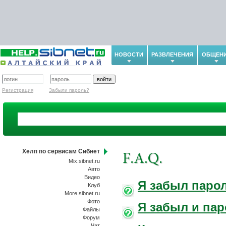
НОВОСТИ
РАЗВЛЕЧЕНИЯ
ОБЩЕН
Регистрация
Забыли пароль?
Хелп по сервисам Сибнет
Mix.sibnet.ru
Авто
Видео
Я забыл парол
Клуб
More.sibnet.ru
Фото
Я забыл и пар
Файлы
Форум
Чат