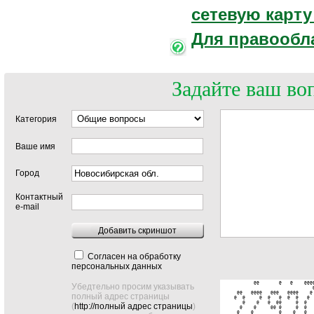
сетевую карту
Для правообл
Задайте ваш во
Категория
Ваше имя
Город
Контактный
e-mail
Добавить скриншот
Согласен на обработку
персональных данных
       @@       @   @    @@@@
Убедтельно просим указывать
                            @
 @@   @@@@   @@@   @@@@    @ 
полный адрес страницы
@  @     @  @   @  @  @   @  
   @    @   @  @@     @  @   
(
http://полный адрес страницы
)
  @    @     @@ @     @  @   
 @    @         @    @   @   