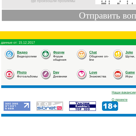
где произошли проблемы
@  @  @        @     @       
@@@@  @      @@      @   @  
данные от: 15.12.2017
Видео
Форум
Chat
Joke
Видеоролики
Форум
Общение on-
Шутки,
общения
line
Photo
Day
Love
Game
Фотоальбомы
Дневники
Знакомства
Игры
Наши вакансии
О проекте