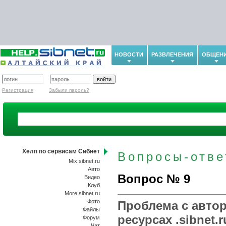
НОВОСТИ
РАЗВЛЕЧЕНИЯ
ОБЩЕН
Регистрация
Забыли пароль?
Хелп по сервисам Сибнет
Вопросы-отв
Mix.sibnet.ru
Авто
Вопрос № 9
Видео
Клуб
More.sibnet.ru
Фото
Проблема с автор
Файлы
ресурсах .sibnet.
Форум
Чат