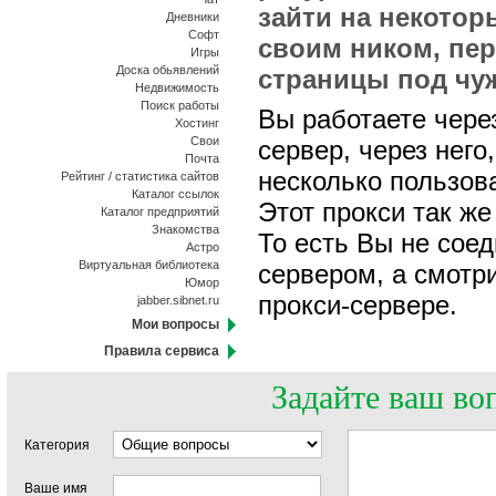
зайти на некотор
Дневники
Софт
своим ником, пе
Игры
Доска обьявлений
страницы под чу
Недвижимость
Поиск работы
Вы работаете чере
Хостинг
Свои
сервер, через него
Почта
несколько пользов
Рейтинг / статистика сайтов
Каталог ссылок
Этот прокси так же
Каталог предприятий
Знакомства
То есть Вы не сое
Астро
Виртуальная библиотека
сервером, а смотри
Юмор
прокси-сервере.
jabber.sibnet.ru
Мои вопросы
Правила сервиса
Задайте ваш во
Категория
Ваше имя