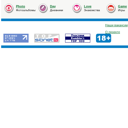
Photo
Day
Love
Game
Фотоальбомы
Дневники
Знакомства
Игры
Наши вакансии
О проекте