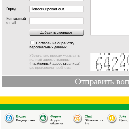
Город
Контактный
e-mail
Добавить скриншот
Согласен на обработку
персональных данных
   @   @  @@          @@     
Убедтельно просим указывать
                     @  @   @
  @@@    @@    @@@      @  @ 
полный адрес страницы
 @      @ @   @   @    @   @ 
@       @ @      @    @    @ 
(
http://полный адрес страницы
)
@@@@   @  @     @    @  @   @
@   @  @@@@@   @     @@@@    
где произошли проблемы
@   @     @   @              
 @@@     @@@  @@@@@     @  @
Видео
Форум
Chat
Joke
Видеоролики
Форум
Общение on-
Шутки,
общения
line