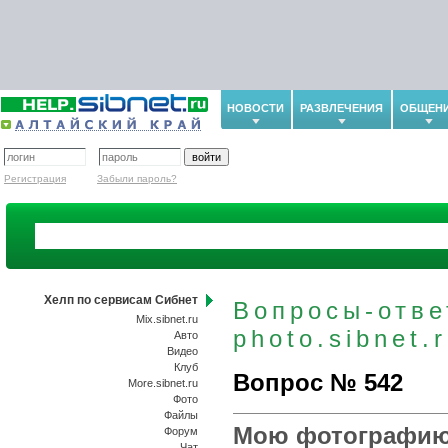
НОВОСТИ
РАЗВЛЕЧЕНИЯ
ОБЩЕН
Регистрация
Забыли пароль?
Хелп по сервисам Сибнет
Вопросы-отве
Mix.sibnet.ru
photo.sibnet.
Авто
Видео
Клуб
Вопрос № 542
More.sibnet.ru
Фото
Файлы
Мою фотографию 
Форум
Чат