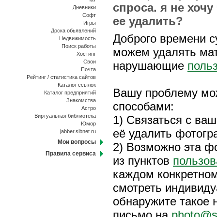
спроса. я не хочу
Дневники
Софт
ее удалить?
Игры
Доска обьявлений
Доброго времени с
Недвижимость
Поиск работы
можем удалять ма
Хостинг
Свои
нарушающие
поль
Почта
Рейтинг / статистика сайтов
Каталог ссылок
Вашу проблему мо
Каталог предприятий
Знакомства
способами:
Астро
Виртуальная библиотека
1) Связаться с ва
Юмор
её удалить фотогр
jabber.sibnet.ru
Мои вопросы
2) Возможно эта ф
Правила сервиса
из пунктов
пользов
каждом конкретном
смотреть индивиду
обнаружите такое 
письмо на
photo@su