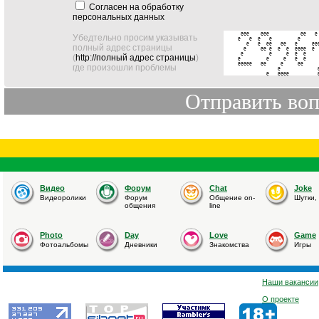
Согласен на обработку
персональных данных
 @@@    @@@           @@   @ 
Убедтельно просим указывать
@   @  @   @         @       
   @   @  @@   @@   @     @@@
полный адрес страницы
  @     @@ @  @  @  @@@@  @  
 @         @     @  @  @     
(
http://полный адрес страницы
)
@         @     @   @  @     
@@@@@   @@     @     @@      
где произошли проблемы
              @             @
          @   @@@@          
Видео
Форум
Chat
Joke
Видеоролики
Форум
Общение on-
Шутки,
общения
line
Photo
Day
Love
Game
Фотоальбомы
Дневники
Знакомства
Игры
Наши вакансии
О проекте