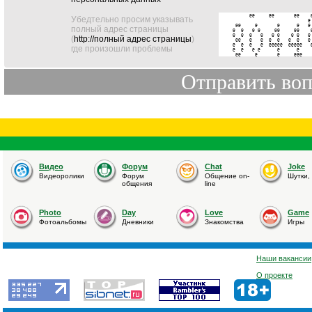
      @@     @@       @@    @
Убедтельно просим указывать
                           @ 
 @@     @       @      @   @ 
полный адрес страницы
@  @   @ @     @@     @@    @
@  @  @   @   @ @    @ @   @ 
(
http://полный адрес страницы
)
 @@   @   @  @  @   @  @   @ 
@  @  @   @  @@@@@  @@@@@   @
где произошли проблемы
@  @   @ @      @      @     
 @@     @       @     @@@   
Видео
Форум
Chat
Joke
Видеоролики
Форум
Общение on-
Шутки,
общения
line
Photo
Day
Love
Game
Фотоальбомы
Дневники
Знакомства
Игры
Наши вакансии
О проекте