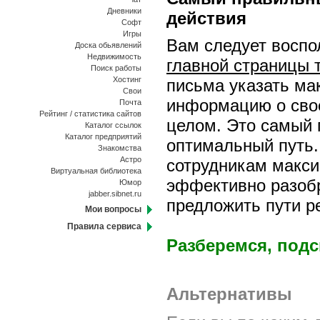
Дневники
действия
Софт
Игры
Вам следует восп
Доска обьявлений
Недвижимость
главной страницы 
Поиск работы
Хостинг
письма указать м
Свои
информацию о свое
Почта
Рейтинг / статистика сайтов
целом. Это самый 
Каталог ссылок
Каталог предприятий
оптимальный путь.
Знакомства
Астро
сотрудникам макси
Виртуальная библиотека
эффективно разобр
Юмор
jabber.sibnet.ru
предложить пути р
Мои вопросы
Правила сервиса
Разберемся, подс
Альтернативы