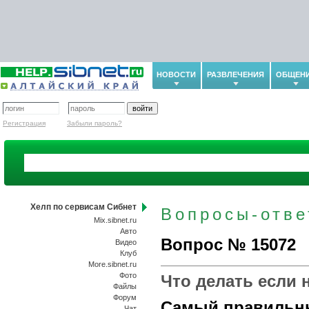
НОВОСТИ
РАЗВЛЕЧЕНИЯ
ОБЩЕН
Регистрация
Забыли пароль?
Хелп по сервисам Сибнет
Вопросы-отв
Mix.sibnet.ru
Авто
Вопрос № 15072
Видео
Клуб
More.sibnet.ru
Фото
Что делать если 
Файлы
Форум
Самый правильн
Чат