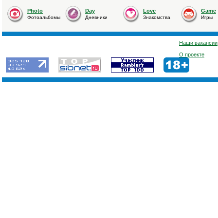
Photo
Day
Love
Game
Фотоальбомы
Дневники
Знакомства
Игры
Наши вакансии
О проекте