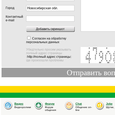
Город
Контактный
e-mail
Добавить скриншот
Согласен на обработку
персональных данных
   @   @@@@         @        
Убедтельно просим указывать
       @  @                  
   @      @   @@     @@     @
полный адрес страницы
  @@      @  @  @   @  @   @ 
 @ @     @   @  @  @    @  @ 
(
http://полный адрес страницы
)
@  @     @    @@@  @    @   @
@@@@@    @      @  @    @  @ 
где произошли проблемы
   @           @    @  @   @ 
   @         @@      @@     
Видео
Форум
Chat
Joke
Видеоролики
Форум
Общение on-
Шутки,
общения
line