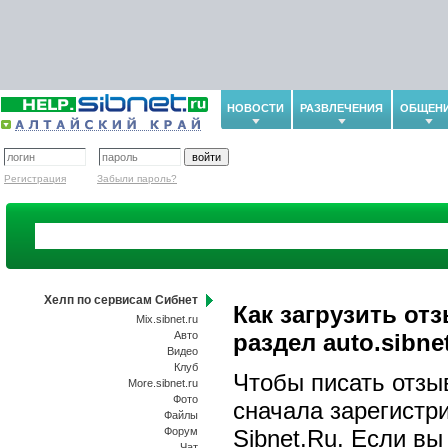
НОВОСТИ
РАЗВЛЕЧЕНИЯ
ОБЩЕН
Регистрация
Забыли пароль?
Хелп по сервисам Сибнет
Как загрузить от
Mix.sibnet.ru
Авто
раздел auto.sibne
Видео
Клуб
Чтобы писать отзы
More.sibnet.ru
Фото
сначала зарегистр
Файлы
Форум
Sibnet.Ru. Если вы
Чат