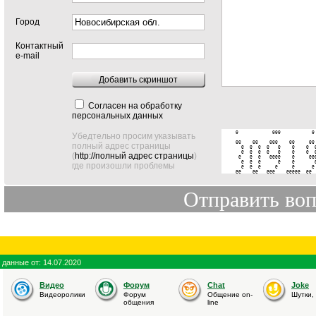
Город
Контактный
e-mail
Добавить скриншот
Согласен на обработку
персональных данных
@            @@@           @ 
Убедтельно просим указывать
@@    @@    @@@    @@     @@ 
полный адрес страницы
  @  @  @  @   @    @    @  @
  @  @  @  @   @    @    @  @
(
http://полный адрес страницы
)
 @   @  @   @@@@    @     @@@
  @  @  @      @    @       @
где произошли проблемы
  @  @  @     @     @      @ 
@@    @@   @@@    @@@@@  @@ 
данные от: 14.07.2020
Видео
Форум
Chat
Joke
Видеоролики
Форум
Общение on-
Шутки,
общения
line