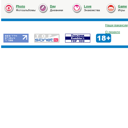
Photo
Day
Love
Game
Фотоальбомы
Дневники
Знакомства
Игры
Наши вакансии
О проекте