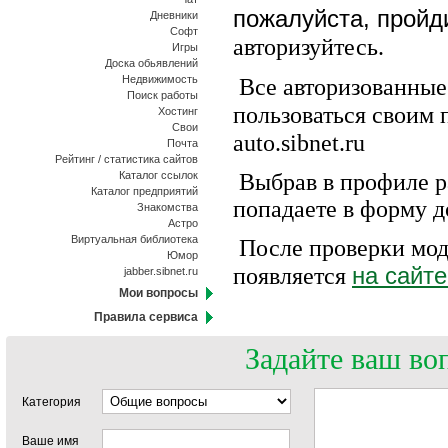
пожалуйста, пройд
Дневники
Софт
авторизуйтесь.
Игры
Доска обьявлений
Недвижимость
Все авторизованные
Поиск работы
пользоваться своим
Хостинг
Свои
auto
.
sibnet
.
ru
Почта
Рейтинг / статистика сайтов
Каталог ссылок
Выбрав в профиле р
Каталог предприятий
попадаете в форму д
Знакомства
Астро
Виртуальная библиотека
После проверки мод
Юмор
на сайте
появляется
jabber.sibnet.ru
Мои вопросы
Правила сервиса
Задайте ваш во
Категория
Ваше имя