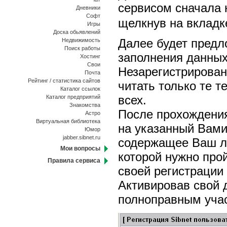
сервисом сначала 
Дневники
Софт
щелкнув на вклад
Игры
Доска обьявлений
Далее будет пред
Недвижимость
Поиск работы
заполнения данных 
Хостинг
Свои
Незарегистрирован
Почта
Рейтинг / статистика сайтов
читать только те т
Каталог ссылок
всех.
Каталог предприятий
Знакомства
После прохождения
Астро
Виртуальная библиотека
на указанный Вами
Юмор
jabber.sibnet.ru
содержащее Ваш ло
Мои вопросы
которой нужно про
Правила сервиса
своей регистрации
Активировав свой 
полноправным учас