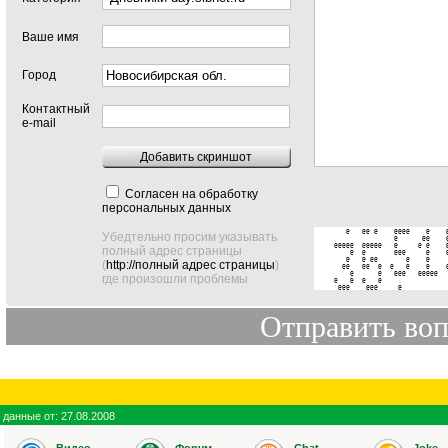
Ваше имя
Город
Контактный
e-mail
Добавить скриншот
Согласен на обработку
персональных данных
   @   @@ @    @@@@    @    @
Убедтельно просим указывать
               @      @@    @
@@@@@  @@@@@   @     @ @    @
полный адрес страницы
    @  @       @@@     @    @
   @   @ @@       @    @     
(
http://полный адрес страницы
)
  @@   @@  @  @   @    @    @
    @      @   @@@   @@@@@   
где произошли проблемы
@   @  @   @                 
 @@@    @@@     @           
данные от: 27.08.2008