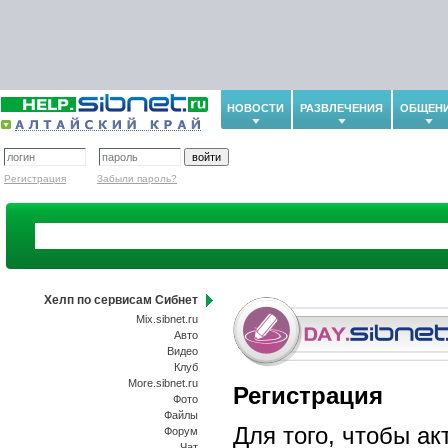
НОВОСТИ
РАЗВЛЕЧЕНИЯ
ОБЩЕН
Регистрация
Забыли пароль?
Хелп по сервисам Сибнет
Mix.sibnet.ru
Авто
Видео
Клуб
More.sibnet.ru
Регистрация
Фото
Файлы
Для того, чтобы ак
Форум
Чат