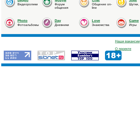
Видео
Форум
Chat
Joke
Видеоролики
Форум
Общение on-
Шутки,
общения
line
Photo
Day
Love
Game
Фотоальбомы
Дневники
Знакомства
Игры
Наши вакансии
О проекте