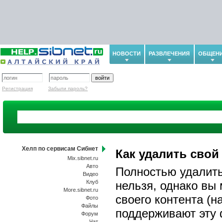
НОВОСТИ
РАЗВЛЕЧЕНИЯ
ОБЩЕН
Регистрация
Забыли пароль?
Хелп по сервисам Сибнет
Как удалить свой 
Mix.sibnet.ru
Авто
Полностью удалить 
Видео
Клуб
нельзя, однако вы
More.sibnet.ru
своего контента (н
Фото
Файлы
поддерживают эту 
Форум
Чат