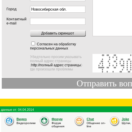
Город
Контактный
e-mail
Добавить скриншот
Согласен на обработку
персональных данных
   @@  @@    @@            @ 
Убедтельно просим указывать
         @  @  @             
   @     @     @   @@    @@  
полный адрес страницы
  @@    @    @@   @  @  @  @ 
 @ @     @     @  @  @  @  @ 
(
http://полный адрес страницы
)
@  @     @  @  @   @@@  @  @ 
@@@@@  @@    @@      @  @  @ 
где произошли проблемы
   @                @   @  @ 
   @   @    @     @@     @@ 
данные от: 04.04.2014
Видео
Форум
Chat
Joke
Видеоролики
Форум
Общение on-
Шутки,
общения
line