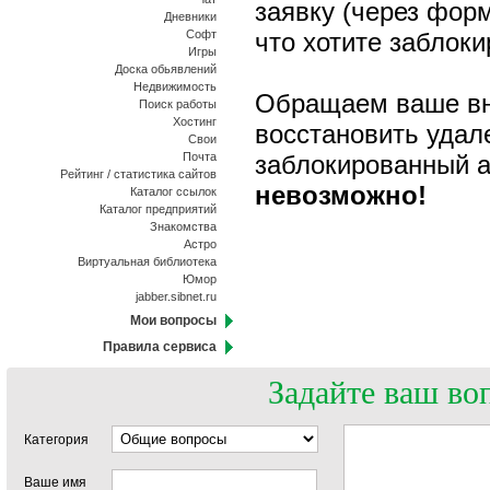
заявку (через фор
Дневники
Софт
что хотите заблоки
Игры
Доска обьявлений
Недвижимость
Обращаем ваше вни
Поиск работы
Хостинг
восстановить удал
Свои
Почта
заблокированный а
Рейтинг / статистика сайтов
невозможно!
Каталог ссылок
Каталог предприятий
Знакомства
Астро
Виртуальная библиотека
Юмор
jabber.sibnet.ru
Мои вопросы
Правила сервиса
Задайте ваш во
Категория
Ваше имя