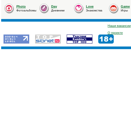
Photo
Day
Love
Game
Фотоальбомы
Дневники
Знакомства
Игры
Наши вакансии
О проекте